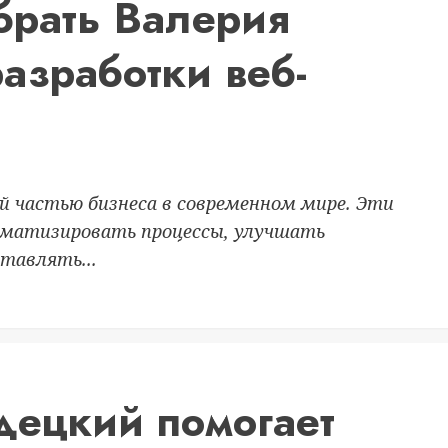
брать Валерия
азработки веб-
 частью бизнеса в современном мире. Эти
матизировать процессы, улучшать
тавлять...
децкий помогает