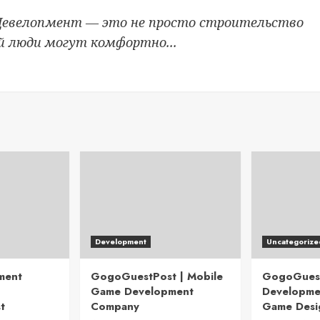
 Девелопмент — это не просто строительство
ой люди могут комфортно...
Development
Uncategorize
ment
GogoGuestPost | Mobile
GogoGuest
Game Development
Developme
t
Company
Game Desi