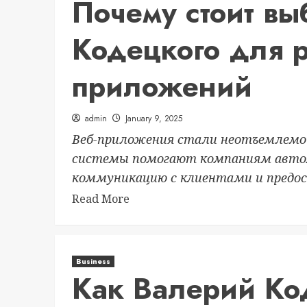
Почему стоит вы
Кодецкого для р
приложений
admin
January 9, 2025
Веб-приложения стали неотъемлемой
системы помогают компаниям авто
коммуникацию с клиентами и предос
Read More
Business
Как Валерий Ко