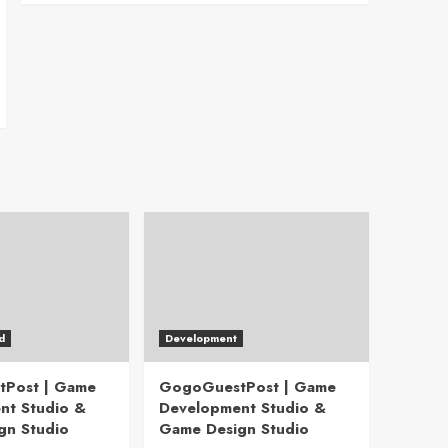
d
Development
Post | Game
GogoGuestPost | Game
nt Studio &
Development Studio &
gn Studio
Game Design Studio