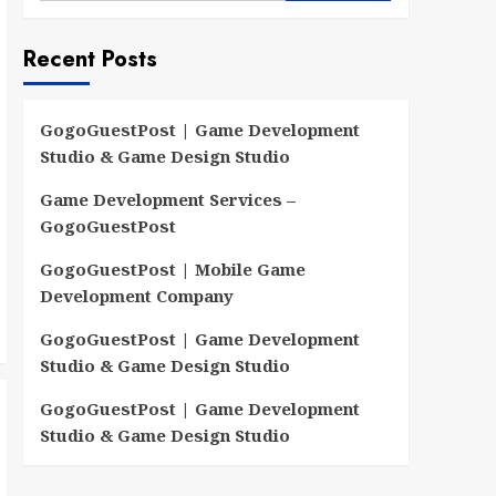
Recent Posts
GogoGuestPost | Game Development
Studio & Game Design Studio
Game Development Services –
GogoGuestPost
GogoGuestPost | Mobile Game
Development Company
GogoGuestPost | Game Development
Studio & Game Design Studio
GogoGuestPost | Game Development
Studio & Game Design Studio