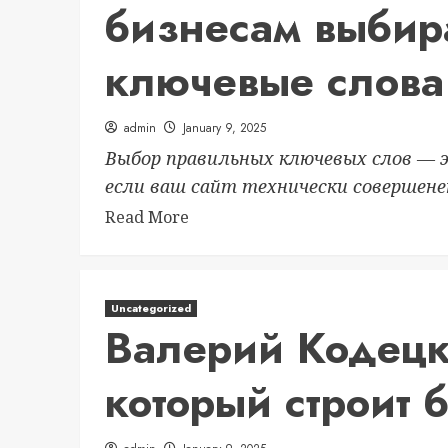
бизнесам выбир
ключевые слова
admin
January 9, 2025
Выбор правильных ключевых слов — 
если ваш сайт технически совершенен
Read More
Uncategorized
Валерий Кодецк
который строит