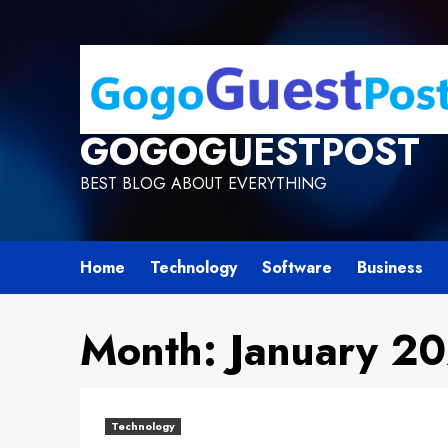
GOGOGUESTPOST
BEST BLOG ABOUT EVERYTHING
Home
Technology
Software
Business
Month:
January 2
Technology