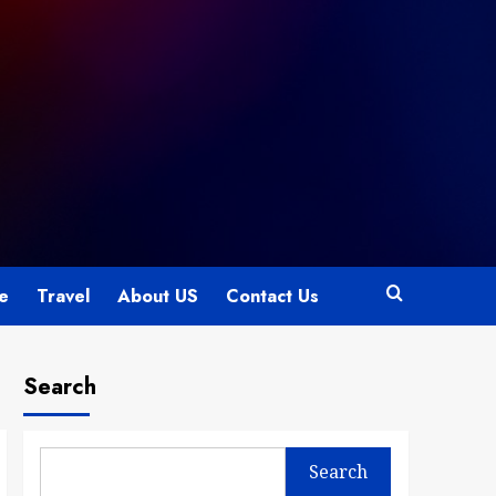
le
Travel
About US
Contact Us
Search
Search