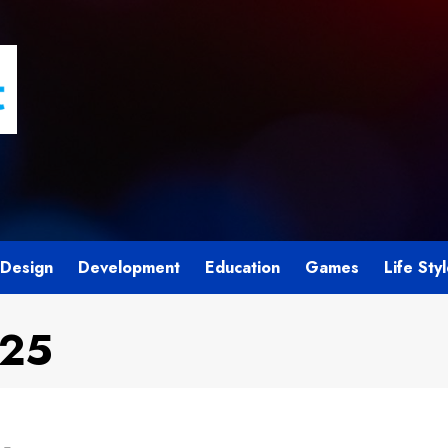
Design
Development
Education
Games
Life Sty
025