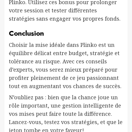
Plinko. Utilisez ces bonus pour prolonger
votre session et tester différentes
stratégies sans engager vos propres fonds.
Conclusion
Choisir la mise idéale dans Plinko est un
équilibre délicat entre budget, stratégie et
tolérance au risque. Avec ces conseils
d’experts, vous serez mieux préparé pour
profiter pleinement de ce jeu passionnant
tout en augmentant vos chances de succès.
N’oubliez pas : bien que la chance joue un
rôle important, une gestion intelligente de
vos mises peut faire toute la différence.
Lancez-vous, testez vos stratégies, et que le
jeton tombe en votre faveur!