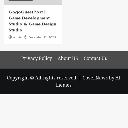
GogoGuestPost |
Game Development
Studio & Game Design
Studio
admin
December 16, 2025
Privacy Policy
About US
Contact Us
Copyright © All rights reserved.
|
CoverNews
by AF
themes.