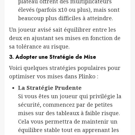
plateau offrent des multiplicateurs
élevés (parfois x10 ou plus), mais sont
beaucoup plus difficiles à atteindre.
Un joueur avisé sait équilibrer entre les
deux en ajustant ses mises en fonction de
sa tolérance au risque.
3. Adopter une Stratégie de Mise
Voici quelques stratégies populaires pour
optimiser vos mises dans Plinko :
La Stratégie Prudente
Si vous êtes un joueur qui privilégie la
sécurité, commencez par de petites
mises sur des tableaux à faible risque.
Cela vous permettra de maintenir un
équilibre stable tout en apprenant les