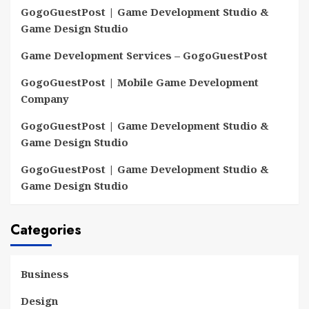
GogoGuestPost | Game Development Studio &
Game Design Studio
Game Development Services – GogoGuestPost
GogoGuestPost | Mobile Game Development
Company
GogoGuestPost | Game Development Studio &
Game Design Studio
GogoGuestPost | Game Development Studio &
Game Design Studio
Categories
Business
Design