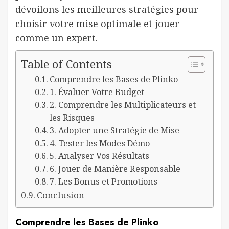
dévoilons les meilleures stratégies pour
choisir votre mise optimale et jouer
comme un expert.
Table of Contents
Comprendre les Bases de Plinko
1. Évaluer Votre Budget
2. Comprendre les Multiplicateurs et
les Risques
3. Adopter une Stratégie de Mise
4. Tester les Modes Démo
5. Analyser Vos Résultats
6. Jouer de Manière Responsable
7. Les Bonus et Promotions
Conclusion
Comprendre les Bases de Plinko