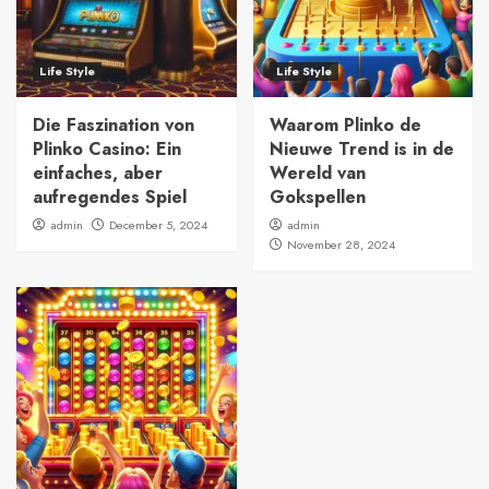
Life Style
Life Style
Die Faszination von
Waarom Plinko de
Plinko Casino: Ein
Nieuwe Trend is in de
einfaches, aber
Wereld van
aufregendes Spiel
Gokspellen
admin
December 5, 2024
admin
November 28, 2024