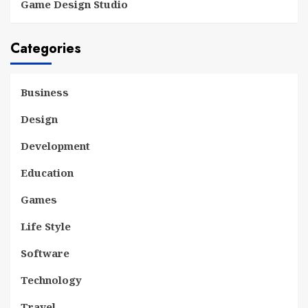
Game Design Studio
Categories
Business
Design
Development
Education
Games
Life Style
Software
Technology
Travel