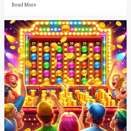
Read More