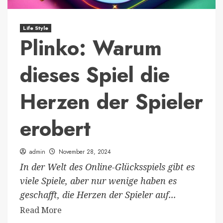
Life Style
Plinko: Warum
dieses Spiel die
Herzen der Spieler
erobert
admin
November 28, 2024
In der Welt des Online-Glücksspiels gibt es
viele Spiele, aber nur wenige haben es
geschafft, die Herzen der Spieler auf...
Read More