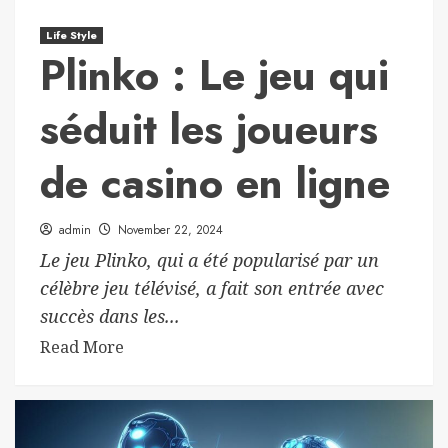
Life Style
Plinko : Le jeu qui
séduit les joueurs
de casino en ligne
admin
November 22, 2024
Le jeu Plinko, qui a été popularisé par un
célèbre jeu télévisé, a fait son entrée avec
succès dans les...
Read More