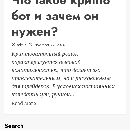
Что такое крипто
бот и зачем он
нужен?
admin
November 22, 2024
Криптовалютный рынок
характеризуется высокой
волатильностью, что делает его
привлекательным, но и рискованным
для трейдеров. В условиях постоянных
колебаний цен, ручной...
Read More
Search